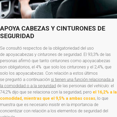
APOYA
CABEZAS
Y
CINTURONES
DE
SEGURIDAD
Se consultó respectos de la obligatoriedad del uso
de apoyacabezas y cinturones de seguridad. El 93,3% de las
personas afirmó que tanto cinturones como apoyacabezas
son obligatorios, el 4% que solo los cinturones y el 2,4%, que
solo los apoyacabezas. Con relación a estos últimos
se preguntó a continuación
si tienen una función relacionada a
la comodidad o a la seguridad
de las personas del vehículo: el
74,2% dijo que se relaciona con la seguridad, pero
el 16,2% a la
comodidad, mientras que el 9,5% a ambas cosas
, lo que
muestra que es necesario insistir en la importancia de
concientizar con relación a los elementos de seguridad del