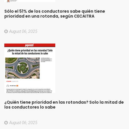
Sólo
el
51%
de
los
conductores
sabe
quién
tiene
prioridad
en
una
rotonda,
según
CECAITRA
August 06, 2025
¿Quién
tiene
prioridad
en
las
rotondas?
Solo
la
mitad
de
los
conductores
lo
sabe
August 06, 2025