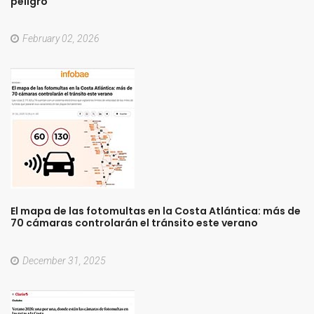
peligro
February 02, 2026
El
mapa
de
las
fotomultas
en
la
Costa
Atlántica:
más
de
70
cámaras
controlarán
el
tránsito
este
verano
December 31, 2025